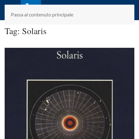
laletteraturaenoi.it
fondato da Romano Luperini
Passa al contenuto principale
Tag:
Solaris