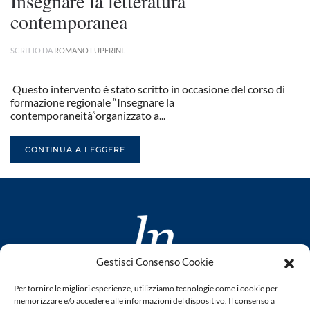
Insegnare la letteratura
contemporanea
SCRITTO DA
ROMANO LUPERINI
.
Questo intervento è stato scritto in occasione del corso di
formazione regionale “Insegnare la
contemporaneità”organizzato a...
CONTINUA A LEGGERE
Gestisci Consenso Cookie
www.laletteraturaenoi.it
Per fornire le migliori esperienze, utilizziamo tecnologie come i cookie per
fondato da Romano Luperini
memorizzare e/o accedere alle informazioni del dispositivo. Il consenso a