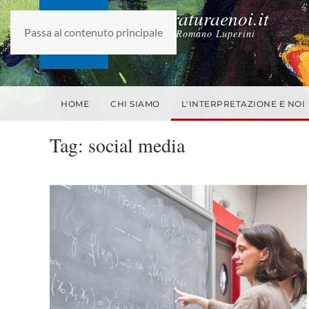
laletteraturaenoi.it
Passa al contenuto principale
fondato da Romano Luperini
HOME
CHI SIAMO
L'INTERPRETAZIONE E NOI
Tag:
social media