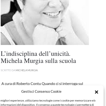
L’indisciplina dell’unicità.
Michela Murgia sulla scuola
SCRITTO DA
MICHELA MURGIA
.
A cura di Roberto Contu Quando ci si interroga sul
mondo della Scuola, specie tra addetti ai lavori, si
Gestisci Consenso Cookie
rischia sempre di ritrovarsi persi...
e migliori esperienze, utilizziamo tecnologie come i cookie per memorizzare e/o
CONTINUA A LEGGERE
 informazioni del dispositivo. Il consenso a queste tecnologie ci permetterà di