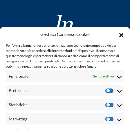
Gestisci Consenso Cookie
www.laletteraturaenoi.it
Per fornire le migliori esperienze, utilizziamo tecnologie come i cookie per
fondato da Romano Luperini
memorizzare e/o accedere alle informazioni del dispositivo. Il consenso a
queste tecnologie ci permetterà di elaborare dati come il comportamento di
Questo blog non rappresenta una testata giornalistica in
navigazione o ID unici su questo sito. Non acconsentire o ritirare il consenso
può influire negativamente su alcune caratteristiche e funzioni.
quanto viene aggiornato senza alcuna periodicità. Non può
pertanto considerarsi un prodotto editoriale ai sensi della
Funzionale
Sempre attivo
legge n° 62 del 7.03.2001. L'autore non è responsabile per
quanto pubblicato dai lettori nei commenti ad ogni post.
Preferenze
Prefere
Powered by:
Statistiche
Statisti
Palumbo Editore Divisione Digitale
http://www.palumboeditore.it
Marketing
Marketi
email:
letteraturaenoi.redazione@gmail.com