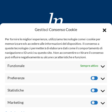
Gestisci Consenso Cookie
www.laletteraturaenoi.it
Per fornire le migliori esperienze, utilizziamo tecnologie come i cookie per
fondato da Romano Luperini
memorizzare e/o accedere alle informazioni del dispositivo. Il consenso a
queste tecnologie ci permetterà di elaborare dati come il comportamento di
Questo blog non rappresenta una testata giornalistica in
navigazione o ID unici su questo sito. Non acconsentire o ritirare il consenso
può influire negativamente su alcune caratteristiche e funzioni.
quanto viene aggiornato senza alcuna periodicità. Non può
pertanto considerarsi un prodotto editoriale ai sensi della
Funzionale
Sempre attivo
legge n° 62 del 7.03.2001. L'autore non è responsabile per
quanto pubblicato dai lettori nei commenti ad ogni post.
Preferenze
Prefere
Powered by:
Statistiche
Statisti
Palumbo Editore Divisione Digitale
http://www.palumboeditore.it
Marketing
Marketi
email:
letteraturaenoi.redazione@gmail.com