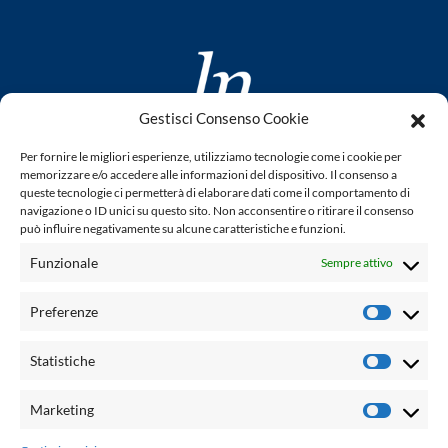
Gestisci Consenso Cookie
www.laletteraturaenoi.it
Per fornire le migliori esperienze, utilizziamo tecnologie come i cookie per
fondato da Romano Luperini
memorizzare e/o accedere alle informazioni del dispositivo. Il consenso a
queste tecnologie ci permetterà di elaborare dati come il comportamento di
Questo blog non rappresenta una testata giornalistica in
navigazione o ID unici su questo sito. Non acconsentire o ritirare il consenso
può influire negativamente su alcune caratteristiche e funzioni.
quanto viene aggiornato senza alcuna periodicità. Non può
pertanto considerarsi un prodotto editoriale ai sensi della
Funzionale
Sempre attivo
legge n° 62 del 7.03.2001. L'autore non è responsabile per
quanto pubblicato dai lettori nei commenti ad ogni post.
Preferenze
Prefere
Powered by:
Statistiche
Statisti
Palumbo Editore Divisione Digitale
http://www.palumboeditore.it
Marketing
Marketi
email:
letteraturaenoi.redazione@gmail.com