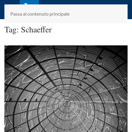
laletteraturaenoi.it
fondato da Romano Luperini
Passa al contenuto principale
Tag:
Schaeffer