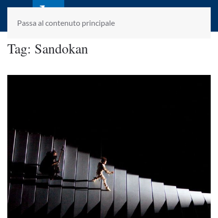
laletteraturaenoi.it
fondato da Romano Luperini
Passa al contenuto principale
Tag:
Sandokan