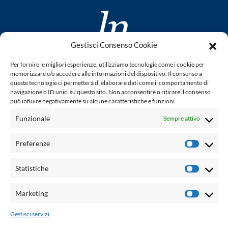
Gestisci Consenso Cookie
www.laletteraturaenoi.it
Per fornire le migliori esperienze, utilizziamo tecnologie come i cookie per
fondato da Romano Luperini
memorizzare e/o accedere alle informazioni del dispositivo. Il consenso a
queste tecnologie ci permetterà di elaborare dati come il comportamento di
Questo blog non rappresenta una testata giornalistica in
navigazione o ID unici su questo sito. Non acconsentire o ritirare il consenso
può influire negativamente su alcune caratteristiche e funzioni.
quanto viene aggiornato senza alcuna periodicità. Non può
pertanto considerarsi un prodotto editoriale ai sensi della
Funzionale
Sempre attivo
legge n° 62 del 7.03.2001. L'autore non è responsabile per
quanto pubblicato dai lettori nei commenti ad ogni post.
Preferenze
Prefere
Powered by:
Statistiche
Statisti
Palumbo Editore Divisione Digitale
http://www.palumboeditore.it
Marketing
Marketi
email:
letteraturaenoi.redazione@gmail.com
Gestisci servizi
Responsabile web: Vincenzo Patricolo
Grafica e web:
Salvatore Leto