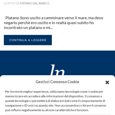
SCRITTO DA
STEFANO DAL BIANCO
.
Platano Sono uscito a camminare verso il mare, ma devo
negarlo perché ero uscito e in realtà quasi subito ho
incontrato un platano e mi...
CONTINUA A LEGGERE
Gestisci Consenso Cookie
www.laletteraturaenoi.it
Per fornire le migliori esperienze, utilizziamo tecnologie come i cookie per
fondato da Romano Luperini
memorizzare e/o accedere alle informazioni del dispositivo. Il consenso a
queste tecnologie ci permetterà di elaborare dati come il comportamento di
Questo blog non rappresenta una testata giornalistica in
navigazione o ID unici su questo sito. Non acconsentire o ritirare il consenso
può influire negativamente su alcune caratteristiche e funzioni.
quanto viene aggiornato senza alcuna periodicità. Non può