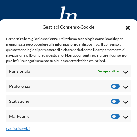
Gestisci Consenso Cookie
www.laletteraturaenoi.it
Per fornire le migliori esperienze, utilizziamo tecnologie come i cookie per
fondato da Romano Luperini
memorizzare e/o accedere alle informazioni del dispositivo. Il consenso a
queste tecnologie ci permetterà di elaborare dati come il comportamento di
Questo blog non rappresenta una testata giornalistica in
navigazione o ID unici su questo sito. Non acconsentire o ritirare il consenso
può influire negativamente su alcune caratteristiche e funzioni.
quanto viene aggiornato senza alcuna periodicità. Non può
pertanto considerarsi un prodotto editoriale ai sensi della
Funzionale
Sempre attivo
legge n° 62 del 7.03.2001. L'autore non è responsabile per
quanto pubblicato dai lettori nei commenti ad ogni post.
Preferenze
Prefere
Powered by:
Statistiche
Statisti
Palumbo Editore Divisione Digitale
http://www.palumboeditore.it
Marketing
Marketi
email:
letteraturaenoi.redazione@gmail.com
Gestisci servizi
Responsabile web: Vincenzo Patricolo
Grafica e web:
Salvatore Leto