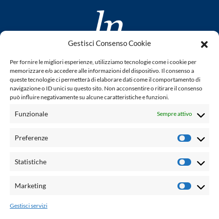
Gestisci Consenso Cookie
www.laletteraturaenoi.it
Per fornire le migliori esperienze, utilizziamo tecnologie come i cookie per
fondato da Romano Luperini
memorizzare e/o accedere alle informazioni del dispositivo. Il consenso a
queste tecnologie ci permetterà di elaborare dati come il comportamento di
Questo blog non rappresenta una testata giornalistica in
navigazione o ID unici su questo sito. Non acconsentire o ritirare il consenso
può influire negativamente su alcune caratteristiche e funzioni.
quanto viene aggiornato senza alcuna periodicità. Non può
pertanto considerarsi un prodotto editoriale ai sensi della
Funzionale
Sempre attivo
legge n° 62 del 7.03.2001. L'autore non è responsabile per
quanto pubblicato dai lettori nei commenti ad ogni post.
Preferenze
Prefere
Powered by:
Statistiche
Statisti
Palumbo Editore Divisione Digitale
http://www.palumboeditore.it
Marketing
Marketi
email:
letteraturaenoi.redazione@gmail.com
Gestisci servizi
Responsabile web: Vincenzo Patricolo
Grafica e web:
Salvatore Leto