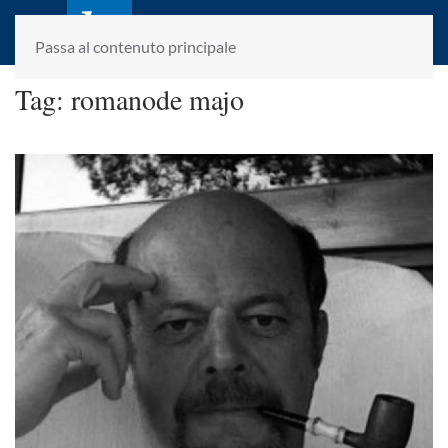
laletteraturaenoi.it
fondato da Romano Luperini
Passa al contenuto principale
Tag:
romanode majo