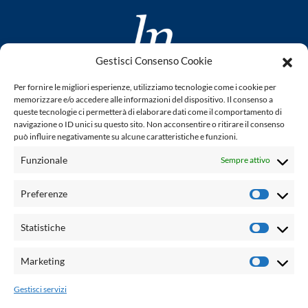
Gestisci Consenso Cookie
www.laletteraturaenoi.it
Per fornire le migliori esperienze, utilizziamo tecnologie come i cookie per
fondato da Romano Luperini
memorizzare e/o accedere alle informazioni del dispositivo. Il consenso a
queste tecnologie ci permetterà di elaborare dati come il comportamento di
Questo blog non rappresenta una testata giornalistica in
navigazione o ID unici su questo sito. Non acconsentire o ritirare il consenso
può influire negativamente su alcune caratteristiche e funzioni.
quanto viene aggiornato senza alcuna periodicità. Non può
pertanto considerarsi un prodotto editoriale ai sensi della
Funzionale
Sempre attivo
legge n° 62 del 7.03.2001. L'autore non è responsabile per
quanto pubblicato dai lettori nei commenti ad ogni post.
Preferenze
Prefere
Powered by:
Statistiche
Statisti
Palumbo Editore Divisione Digitale
http://www.palumboeditore.it
Marketing
Marketi
email:
letteraturaenoi.redazione@gmail.com
Gestisci servizi
Responsabile web: Vincenzo Patricolo
Grafica e web:
Salvatore Leto