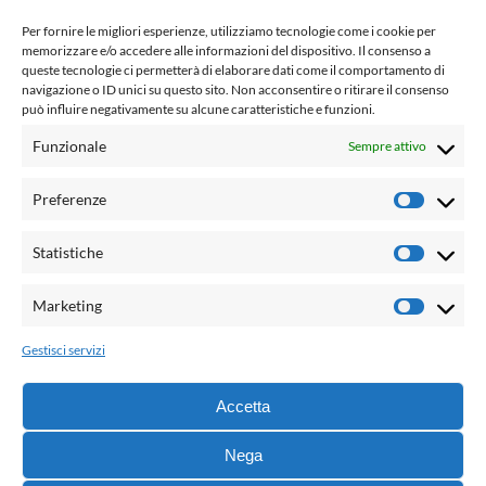
www.laletteraturaenoi.it
Per fornire le migliori esperienze, utilizziamo tecnologie come i cookie per
fondato da Romano Luperini
memorizzare e/o accedere alle informazioni del dispositivo. Il consenso a
queste tecnologie ci permetterà di elaborare dati come il comportamento di
Questo blog non rappresenta una testata giornalistica in
navigazione o ID unici su questo sito. Non acconsentire o ritirare il consenso
può influire negativamente su alcune caratteristiche e funzioni.
quanto viene aggiornato senza alcuna periodicità. Non può
pertanto considerarsi un prodotto editoriale ai sensi della
Funzionale
Sempre attivo
legge n° 62 del 7.03.2001. L'autore non è responsabile per
quanto pubblicato dai lettori nei commenti ad ogni post.
Preferenze
Prefere
Powered by:
Statistiche
Statisti
Palumbo Editore Divisione Digitale
http://www.palumboeditore.it
Marketing
Marketi
email:
letteraturaenoi.redazione@gmail.com
Gestisci servizi
Responsabile web: Vincenzo Patricolo
Grafica e web:
Salvatore Leto
Accetta
Nega