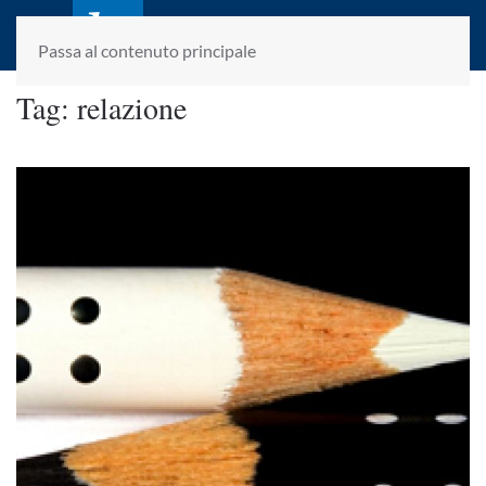
laletteraturaenoi.it
fondato da Romano Luperini
Passa al contenuto principale
Tag:
relazione