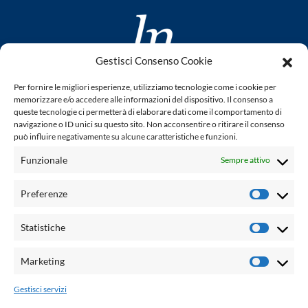
Gestisci Consenso Cookie
www.laletteraturaenoi.it
Per fornire le migliori esperienze, utilizziamo tecnologie come i cookie per
fondato da Romano Luperini
memorizzare e/o accedere alle informazioni del dispositivo. Il consenso a
queste tecnologie ci permetterà di elaborare dati come il comportamento di
Questo blog non rappresenta una testata giornalistica in
navigazione o ID unici su questo sito. Non acconsentire o ritirare il consenso
può influire negativamente su alcune caratteristiche e funzioni.
quanto viene aggiornato senza alcuna periodicità. Non può
pertanto considerarsi un prodotto editoriale ai sensi della
Funzionale
Sempre attivo
legge n° 62 del 7.03.2001. L'autore non è responsabile per
quanto pubblicato dai lettori nei commenti ad ogni post.
Preferenze
Prefere
Powered by:
Statistiche
Statisti
Palumbo Editore Divisione Digitale
http://www.palumboeditore.it
Marketing
Marketi
email:
letteraturaenoi.redazione@gmail.com
Gestisci servizi
Responsabile web: Vincenzo Patricolo
Grafica e web:
Salvatore Leto