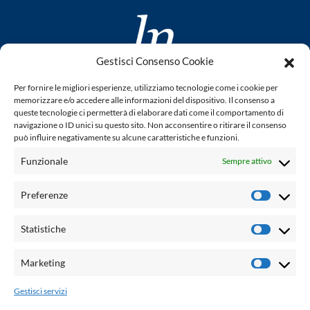
Gestisci Consenso Cookie
www.laletteraturaenoi.it
Per fornire le migliori esperienze, utilizziamo tecnologie come i cookie per
fondato da Romano Luperini
memorizzare e/o accedere alle informazioni del dispositivo. Il consenso a
queste tecnologie ci permetterà di elaborare dati come il comportamento di
Questo blog non rappresenta una testata giornalistica in
navigazione o ID unici su questo sito. Non acconsentire o ritirare il consenso
può influire negativamente su alcune caratteristiche e funzioni.
quanto viene aggiornato senza alcuna periodicità. Non può
pertanto considerarsi un prodotto editoriale ai sensi della
Funzionale
Sempre attivo
legge n° 62 del 7.03.2001. L'autore non è responsabile per
quanto pubblicato dai lettori nei commenti ad ogni post.
Preferenze
Prefere
Powered by:
Statistiche
Statisti
Palumbo Editore Divisione Digitale
http://www.palumboeditore.it
Marketing
Marketi
email:
letteraturaenoi.redazione@gmail.com
Gestisci servizi
Responsabile web: Vincenzo Patricolo
Grafica e web:
Salvatore Leto