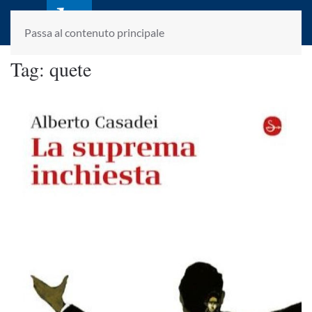
laletteraturaenoi.it
fondato da Romano Luperini
Passa al contenuto principale
Tag:
quete