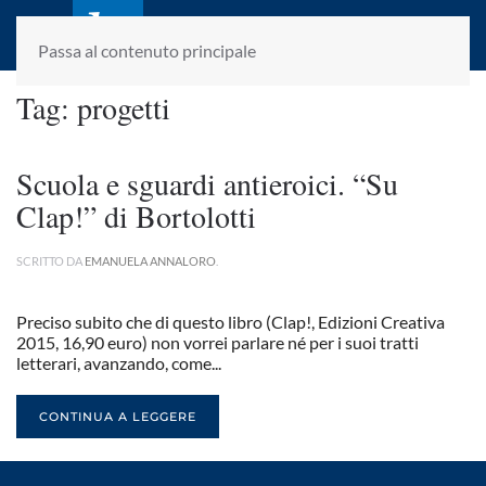
laletteraturaenoi.it
fondato da Romano Luperini
Passa al contenuto principale
Tag:
progetti
Scuola e sguardi antieroici. “Su
Clap!” di Bortolotti
SCRITTO DA
EMANUELA ANNALORO
.
Preciso subito che di questo libro (Clap!, Edizioni Creativa
2015, 16,90 euro) non vorrei parlare né per i suoi tratti
letterari, avanzando, come...
CONTINUA A LEGGERE