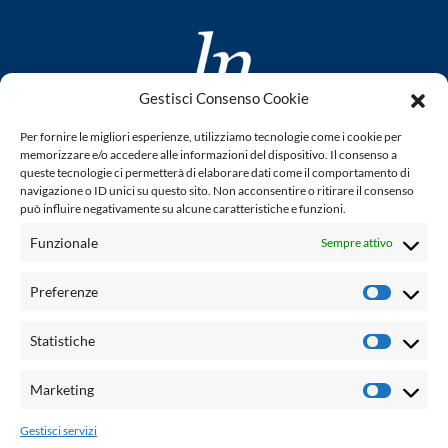
Gestisci Consenso Cookie
www.laletteraturaenoi.it
Per fornire le migliori esperienze, utilizziamo tecnologie come i cookie per
fondato da Romano Luperini
memorizzare e/o accedere alle informazioni del dispositivo. Il consenso a
queste tecnologie ci permetterà di elaborare dati come il comportamento di
Questo blog non rappresenta una testata giornalistica in
navigazione o ID unici su questo sito. Non acconsentire o ritirare il consenso
può influire negativamente su alcune caratteristiche e funzioni.
quanto viene aggiornato senza alcuna periodicità. Non può
pertanto considerarsi un prodotto editoriale ai sensi della
Funzionale
Sempre attivo
legge n° 62 del 7.03.2001. L'autore non è responsabile per
quanto pubblicato dai lettori nei commenti ad ogni post.
Preferenze
Prefere
Powered by:
Statistiche
Statisti
Palumbo Editore Divisione Digitale
http://www.palumboeditore.it
Marketing
Marketi
email:
letteraturaenoi.redazione@gmail.com
Gestisci servizi
Responsabile web: Vincenzo Patricolo