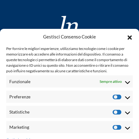
Gestisci Consenso Cookie
www.laletteraturaenoi.it
Per fornire le migliori esperienze, utilizziamo tecnologie come i cookie per
fondato da Romano Luperini
memorizzare e/o accedere alle informazioni del dispositivo. Il consenso a
queste tecnologie ci permetterà di elaborare dati come il comportamento di
Questo blog non rappresenta una testata giornalistica in
navigazione o ID unici su questo sito. Non acconsentire o ritirare il consenso
può influire negativamente su alcune caratteristiche e funzioni.
quanto viene aggiornato senza alcuna periodicità. Non può
pertanto considerarsi un prodotto editoriale ai sensi della
Funzionale
Sempre attivo
legge n° 62 del 7.03.2001. L'autore non è responsabile per
quanto pubblicato dai lettori nei commenti ad ogni post.
Preferenze
Prefere
Powered by:
Statistiche
Statisti
Palumbo Editore Divisione Digitale
http://www.palumboeditore.it
Marketing
Marketi
email:
letteraturaenoi.redazione@gmail.com