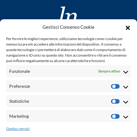
Gestisci Consenso Cookie
www.laletteraturaenoi.it
Per fornire le migliori esperienze, utilizziamo tecnologie come i cookie per
fondato da Romano Luperini
memorizzare e/o accedere alle informazioni del dispositivo. Il consenso a
queste tecnologie ci permetterà di elaborare dati come il comportamento di
Questo blog non rappresenta una testata giornalistica in
navigazione o ID unici su questo sito. Non acconsentire o ritirare il consenso
può influire negativamente su alcune caratteristiche e funzioni.
quanto viene aggiornato senza alcuna periodicità. Non può
pertanto considerarsi un prodotto editoriale ai sensi della
Funzionale
Sempre attivo
legge n° 62 del 7.03.2001. L'autore non è responsabile per
quanto pubblicato dai lettori nei commenti ad ogni post.
Preferenze
Prefere
Powered by:
Statistiche
Statisti
Palumbo Editore Divisione Digitale
http://www.palumboeditore.it
Marketing
Marketi
email:
letteraturaenoi.redazione@gmail.com
Gestisci servizi
Responsabile web: Vincenzo Patricolo
Grafica e web:
Salvatore Leto