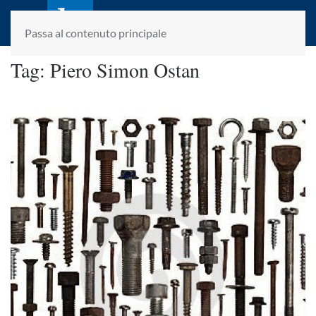
laletteraturaenoi.it
fondato da Romano Luperini
Passa al contenuto principale
Tag:
Piero Simon Ostan