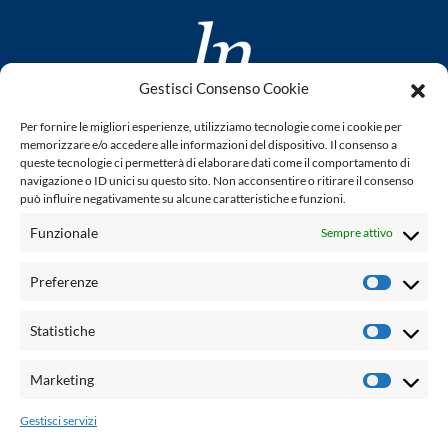
Gestisci Consenso Cookie
www.laletteraturaenoi.it
Per fornire le migliori esperienze, utilizziamo tecnologie come i cookie per
fondato da Romano Luperini
memorizzare e/o accedere alle informazioni del dispositivo. Il consenso a
queste tecnologie ci permetterà di elaborare dati come il comportamento di
Questo blog non rappresenta una testata giornalistica in
navigazione o ID unici su questo sito. Non acconsentire o ritirare il consenso
può influire negativamente su alcune caratteristiche e funzioni.
quanto viene aggiornato senza alcuna periodicità. Non può
pertanto considerarsi un prodotto editoriale ai sensi della
Funzionale
Sempre attivo
legge n° 62 del 7.03.2001. L'autore non è responsabile per
quanto pubblicato dai lettori nei commenti ad ogni post.
Preferenze
Prefere
Powered by:
Statistiche
Statisti
Palumbo Editore Divisione Digitale
http://www.palumboeditore.it
Marketing
Marketi
email:
letteraturaenoi.redazione@gmail.com
Gestisci servizi
Responsabile web: Vincenzo Patricolo
Grafica e web:
Salvatore Leto