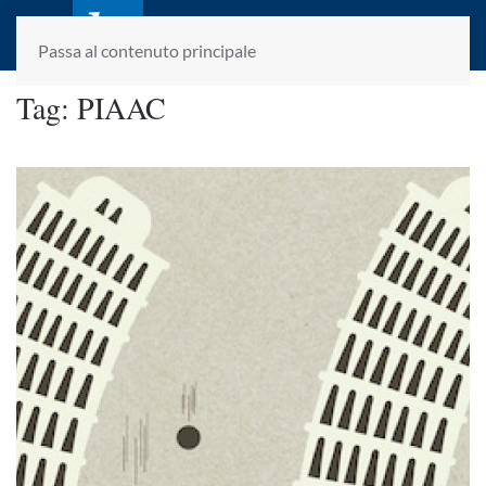
laletteraturaenoi.it
fondato da Romano Luperini
Passa al contenuto principale
Tag:
PIAAC