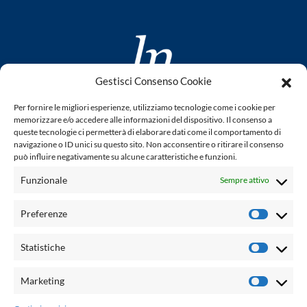
Gestisci Consenso Cookie
www.laletteraturaenoi.it
Per fornire le migliori esperienze, utilizziamo tecnologie come i cookie per
fondato da Romano Luperini
memorizzare e/o accedere alle informazioni del dispositivo. Il consenso a
queste tecnologie ci permetterà di elaborare dati come il comportamento di
Questo blog non rappresenta una testata giornalistica in
navigazione o ID unici su questo sito. Non acconsentire o ritirare il consenso
può influire negativamente su alcune caratteristiche e funzioni.
quanto viene aggiornato senza alcuna periodicità. Non può
pertanto considerarsi un prodotto editoriale ai sensi della
Funzionale
Sempre attivo
legge n° 62 del 7.03.2001. L'autore non è responsabile per
quanto pubblicato dai lettori nei commenti ad ogni post.
Preferenze
Prefere
Powered by:
Statistiche
Statisti
Palumbo Editore Divisione Digitale
http://www.palumboeditore.it
Marketing
Marketi
email:
letteraturaenoi.redazione@gmail.com