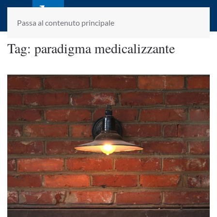
laletteraturaenoi.it
fondato da Romano Luperini
Passa al contenuto principale
Tag:
paradigma medicalizzante