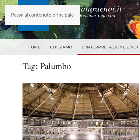
laletteraturaenoi.it
Passa al contenuto principale
fondato da Romano Luperini
HOME
CHI SIAMO
L'INTERPRETAZIONE E NOI
Tag:
Palumbo