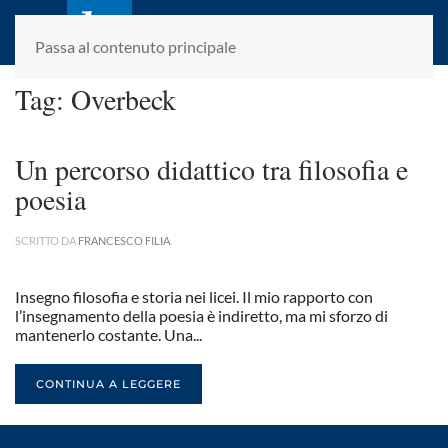
laletteraturaenoi.it
fondato da Romano Luperini
Passa al contenuto principale
Tag:
Overbeck
Un percorso didattico tra filosofia e
poesia
SCRITTO DA
FRANCESCO FILIA
.
Insegno filosofia e storia nei licei. Il mio rapporto con
l’insegnamento della poesia è indiretto, ma mi sforzo di
mantenerlo costante. Una...
CONTINUA A LEGGERE