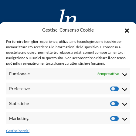
Gestisci Consenso Cookie
www.laletteraturaenoi.it
Per fornire le migliori esperienze, utilizziamo tecnologie come i cookie per
fondato da Romano Luperini
memorizzare e/o accedere alle informazioni del dispositivo. Il consenso a
queste tecnologie ci permetterà di elaborare dati come il comportamento di
Questo blog non rappresenta una testata giornalistica in
navigazione o ID unici su questo sito. Non acconsentire o ritirare il consenso
può influire negativamente su alcune caratteristiche e funzioni.
quanto viene aggiornato senza alcuna periodicità. Non può
pertanto considerarsi un prodotto editoriale ai sensi della
Funzionale
Sempre attivo
legge n° 62 del 7.03.2001. L'autore non è responsabile per
quanto pubblicato dai lettori nei commenti ad ogni post.
Preferenze
Prefere
Powered by:
Statistiche
Statisti
Palumbo Editore Divisione Digitale
http://www.palumboeditore.it
Marketing
Marketi
email:
letteraturaenoi.redazione@gmail.com
Gestisci servizi
Responsabile web: Vincenzo Patricolo