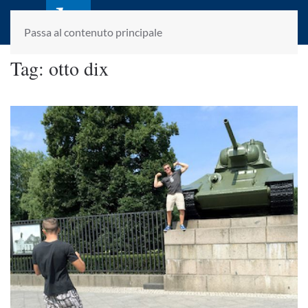
laletteraturaenoi.it
fondato da Romano Luperini
Passa al contenuto principale
Tag:
otto dix