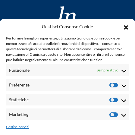
Gestisci Consenso Cookie
www.laletteraturaenoi.it
Per fornire le migliori esperienze, utilizziamo tecnologie come i cookie per
fondato da Romano Luperini
memorizzare e/o accedere alle informazioni del dispositivo. Il consenso a
queste tecnologie ci permetterà di elaborare dati come il comportamento di
Questo blog non rappresenta una testata giornalistica in
navigazione o ID unici su questo sito. Non acconsentire o ritirare il consenso
può influire negativamente su alcune caratteristiche e funzioni.
quanto viene aggiornato senza alcuna periodicità. Non può
pertanto considerarsi un prodotto editoriale ai sensi della
Funzionale
Sempre attivo
legge n° 62 del 7.03.2001. L'autore non è responsabile per
quanto pubblicato dai lettori nei commenti ad ogni post.
Preferenze
Prefere
Powered by:
Statistiche
Statisti
Palumbo Editore Divisione Digitale
http://www.palumboeditore.it
Marketing
Marketi
email:
letteraturaenoi.redazione@gmail.com
Gestisci servizi
Responsabile web: Vincenzo Patricolo
Grafica e web:
Salvatore Leto