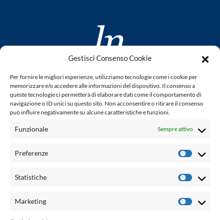
Gestisci Consenso Cookie
www.laletteraturaenoi.it
Per fornire le migliori esperienze, utilizziamo tecnologie come i cookie per
fondato da Romano Luperini
memorizzare e/o accedere alle informazioni del dispositivo. Il consenso a
queste tecnologie ci permetterà di elaborare dati come il comportamento di
Questo blog non rappresenta una testata giornalistica in
navigazione o ID unici su questo sito. Non acconsentire o ritirare il consenso
può influire negativamente su alcune caratteristiche e funzioni.
quanto viene aggiornato senza alcuna periodicità. Non può
pertanto considerarsi un prodotto editoriale ai sensi della
Funzionale
Sempre attivo
legge n° 62 del 7.03.2001. L'autore non è responsabile per
quanto pubblicato dai lettori nei commenti ad ogni post.
Preferenze
Prefere
Powered by:
Statistiche
Statisti
Palumbo Editore Divisione Digitale
http://www.palumboeditore.it
Marketing
Marketi
email:
letteraturaenoi.redazione@gmail.com