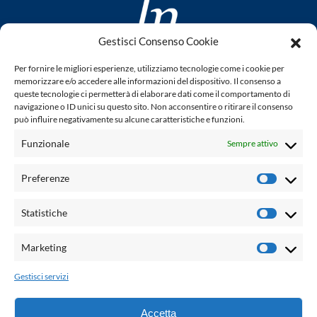
Gestisci Consenso Cookie
www.laletteraturaenoi.it
Per fornire le migliori esperienze, utilizziamo tecnologie come i cookie per
fondato da Romano Luperini
memorizzare e/o accedere alle informazioni del dispositivo. Il consenso a
queste tecnologie ci permetterà di elaborare dati come il comportamento di
Questo blog non rappresenta una testata giornalistica in
navigazione o ID unici su questo sito. Non acconsentire o ritirare il consenso
può influire negativamente su alcune caratteristiche e funzioni.
quanto viene aggiornato senza alcuna periodicità. Non può
pertanto considerarsi un prodotto editoriale ai sensi della
Funzionale
Sempre attivo
legge n° 62 del 7.03.2001. L'autore non è responsabile per
quanto pubblicato dai lettori nei commenti ad ogni post.
Preferenze
Prefere
Powered by:
Statistiche
Statisti
Palumbo Editore Divisione Digitale
http://www.palumboeditore.it
Marketing
Marketi
email:
letteraturaenoi.redazione@gmail.com
Gestisci servizi
Responsabile web: Vincenzo Patricolo
Grafica e web:
Salvatore Leto
Accetta