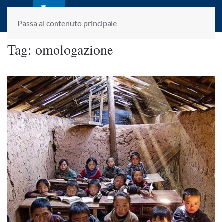
laletteraturaenoi.it
fondato da Romano Luperini
Passa al contenuto principale
Tag:
omologazione