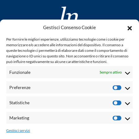
Gestisci Consenso Cookie
www.laletteraturaenoi.it
Per fornire le migliori esperienze, utilizziamo tecnologie come i cookie per
fondato da Romano Luperini
memorizzare e/o accedere alle informazioni del dispositivo. Il consenso a
queste tecnologie ci permetterà di elaborare dati come il comportamento di
Questo blog non rappresenta una testata giornalistica in
navigazione o ID unici su questo sito. Non acconsentire o ritirare il consenso
può influire negativamente su alcune caratteristiche e funzioni.
quanto viene aggiornato senza alcuna periodicità. Non può
pertanto considerarsi un prodotto editoriale ai sensi della
Funzionale
Sempre attivo
legge n° 62 del 7.03.2001. L'autore non è responsabile per
quanto pubblicato dai lettori nei commenti ad ogni post.
Preferenze
Prefere
Powered by:
Statistiche
Statisti
Palumbo Editore Divisione Digitale
http://www.palumboeditore.it
Marketing
Marketi
email:
letteraturaenoi.redazione@gmail.com
Gestisci servizi
Responsabile web: Vincenzo Patricolo
Grafica e web:
Salvatore Leto