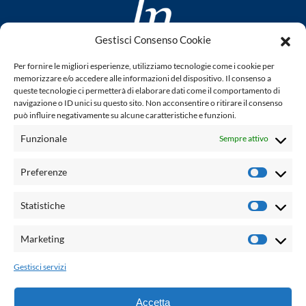
Gestisci Consenso Cookie
www.laletteraturaenoi.it
Per fornire le migliori esperienze, utilizziamo tecnologie come i cookie per
fondato da Romano Luperini
memorizzare e/o accedere alle informazioni del dispositivo. Il consenso a
queste tecnologie ci permetterà di elaborare dati come il comportamento di
Questo blog non rappresenta una testata giornalistica in
navigazione o ID unici su questo sito. Non acconsentire o ritirare il consenso
può influire negativamente su alcune caratteristiche e funzioni.
quanto viene aggiornato senza alcuna periodicità. Non può
pertanto considerarsi un prodotto editoriale ai sensi della
Funzionale
Sempre attivo
legge n° 62 del 7.03.2001. L'autore non è responsabile per
quanto pubblicato dai lettori nei commenti ad ogni post.
Preferenze
Prefere
Powered by:
Statistiche
Statisti
Palumbo Editore Divisione Digitale
http://www.palumboeditore.it
Marketing
Marketi
email:
letteraturaenoi.redazione@gmail.com
Gestisci servizi
Responsabile web: Vincenzo Patricolo
Grafica e web:
Salvatore Leto
Accetta