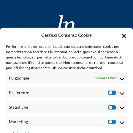
Gestisci Consenso Cookie
www.laletteraturaenoi.it
Per fornire le migliori esperienze, utilizziamo tecnologie come i cookie per
fondato da Romano Luperini
memorizzare e/o accedere alle informazioni del dispositivo. Il consenso a
queste tecnologie ci permetterà di elaborare dati come il comportamento di
Questo blog non rappresenta una testata giornalistica in
navigazione o ID unici su questo sito. Non acconsentire o ritirare il consenso
può influire negativamente su alcune caratteristiche e funzioni.
quanto viene aggiornato senza alcuna periodicità. Non può
pertanto considerarsi un prodotto editoriale ai sensi della
Funzionale
Sempre attivo
legge n° 62 del 7.03.2001. L'autore non è responsabile per
quanto pubblicato dai lettori nei commenti ad ogni post.
Preferenze
Prefere
Powered by:
Statistiche
Statisti
Palumbo Editore Divisione Digitale
http://www.palumboeditore.it
Marketing
Marketi
email:
letteraturaenoi.redazione@gmail.com