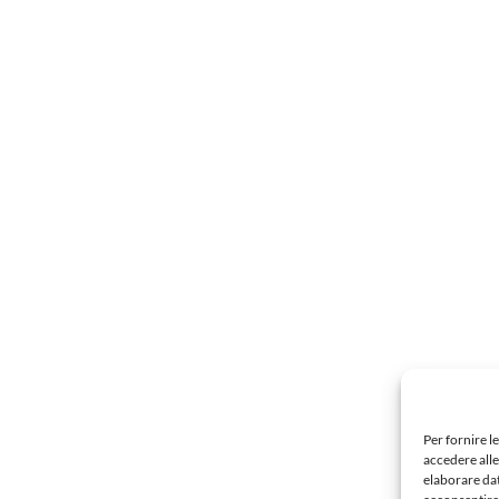
Per fornire l
accedere alle
elaborare da