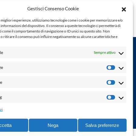
Gestisci Consenso Cookie
e migliori esperienze, utilizziamo tecnologie come i cookie per memorizzare e/o
 informazioni del dispositivo. Il consenso a queste tecnologie ci permetterà di
ti come il comportamento di navigazione o ID unici su questo sito. Non
o ritirare il consenso può influire negativamente su alcune caratteristiche e
le
Sempre attivo
Powered by:
ze
Preferenz
Palumbo Editore Divisione Digitale
http://www.palumboeditore.it
à. Non
he
email:
letteraturaenoi.redazione@gmail.com
Statistich
Responsabile web: Vincenzo Patricolo
g
Marketin
Grafica e web:
Salvatore Leto
zi
ccetta
Nega
Salva preferenze