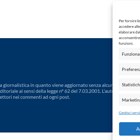
Per fornire l
accedere alle
elaborare da
acconsentire 
funzioni.
Funziona
Preferen
 giornalistica in quanto viene aggiornato senza alcuna periodicit
Statistic
toriale ai sensi della legge n° 62 del 7.03.2001. L'autore non è
ettori nei commenti ad ogni post.
Marketin
Gestisci servi
A