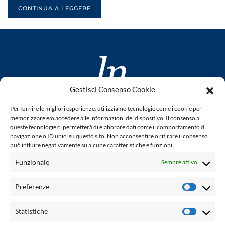
CONTINUA A LEGGERE
Gestisci Consenso Cookie
www.laletteraturaenoi.it
Per fornire le migliori esperienze, utilizziamo tecnologie come i cookie per
fondato da Romano Luperini
memorizzare e/o accedere alle informazioni del dispositivo. Il consenso a
queste tecnologie ci permetterà di elaborare dati come il comportamento di
Questo blog non rappresenta una testata giornalistica in
navigazione o ID unici su questo sito. Non acconsentire o ritirare il consenso
può influire negativamente su alcune caratteristiche e funzioni.
quanto viene aggiornato senza alcuna periodicità. Non può
pertanto considerarsi un prodotto editoriale ai sensi della
Funzionale
Sempre attivo
legge n° 62 del 7.03.2001. L'autore non è responsabile per
quanto pubblicato dai lettori nei commenti ad ogni post.
Preferenze
Prefere
Powered by:
Statistiche
Statisti
Palumbo Editore Divisione Digitale