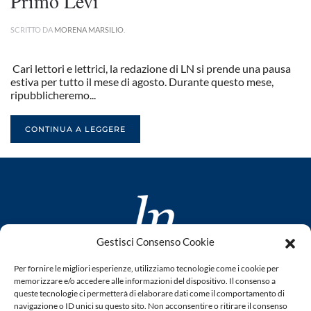
Primo Levi
SCRITTO DA
MORENA MARSILIO
.
Cari lettori e lettrici, la redazione di LN si prende una pausa
estiva per tutto il mese di agosto. Durante questo mese,
ripubblicheremo...
CONTINUA A LEGGERE
Gestisci Consenso Cookie
www.laletteraturaenoi.it
Per fornire le migliori esperienze, utilizziamo tecnologie come i cookie per
fondato da Romano Luperini
memorizzare e/o accedere alle informazioni del dispositivo. Il consenso a
queste tecnologie ci permetterà di elaborare dati come il comportamento di
Questo blog non rappresenta una testata giornalistica in
navigazione o ID unici su questo sito. Non acconsentire o ritirare il consenso