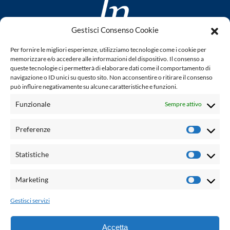
Gestisci Consenso Cookie
www.laletteraturaenoi.it
Per fornire le migliori esperienze, utilizziamo tecnologie come i cookie per
fondato da Romano Luperini
memorizzare e/o accedere alle informazioni del dispositivo. Il consenso a
queste tecnologie ci permetterà di elaborare dati come il comportamento di
Questo blog non rappresenta una testata giornalistica in
navigazione o ID unici su questo sito. Non acconsentire o ritirare il consenso
può influire negativamente su alcune caratteristiche e funzioni.
quanto viene aggiornato senza alcuna periodicità. Non può
pertanto considerarsi un prodotto editoriale ai sensi della
Funzionale
Sempre attivo
legge n° 62 del 7.03.2001. L'autore non è responsabile per
quanto pubblicato dai lettori nei commenti ad ogni post.
Preferenze
Prefere
Powered by:
Statistiche
Statisti
Palumbo Editore Divisione Digitale
http://www.palumboeditore.it
Marketing
Marketi
email:
letteraturaenoi.redazione@gmail.com
Gestisci servizi
Responsabile web: Vincenzo Patricolo
Grafica e web:
Salvatore Leto
Accetta