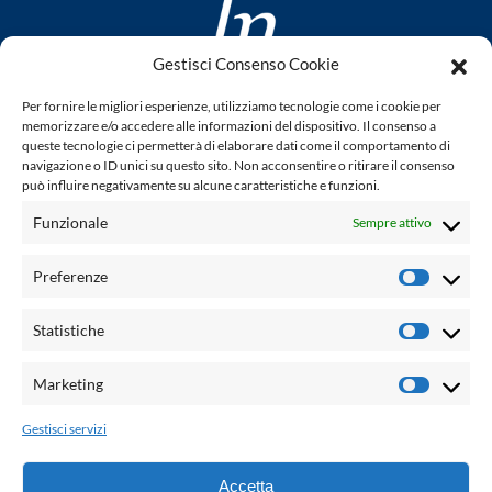
Gestisci Consenso Cookie
www.laletteraturaenoi.it
Per fornire le migliori esperienze, utilizziamo tecnologie come i cookie per
fondato da Romano Luperini
memorizzare e/o accedere alle informazioni del dispositivo. Il consenso a
queste tecnologie ci permetterà di elaborare dati come il comportamento di
Questo blog non rappresenta una testata giornalistica in
navigazione o ID unici su questo sito. Non acconsentire o ritirare il consenso
può influire negativamente su alcune caratteristiche e funzioni.
quanto viene aggiornato senza alcuna periodicità. Non può
pertanto considerarsi un prodotto editoriale ai sensi della
Funzionale
Sempre attivo
legge n° 62 del 7.03.2001. L'autore non è responsabile per
quanto pubblicato dai lettori nei commenti ad ogni post.
Preferenze
Prefere
Powered by:
Statistiche
Statisti
Palumbo Editore Divisione Digitale
http://www.palumboeditore.it
Marketing
Marketi
email:
letteraturaenoi.redazione@gmail.com
Gestisci servizi
Responsabile web: Vincenzo Patricolo
Grafica e web:
Salvatore Leto
Accetta