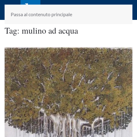
laletteraturaenoi.it
fondato da Romano Luperini
Passa al contenuto principale
Tag:
mulino ad acqua