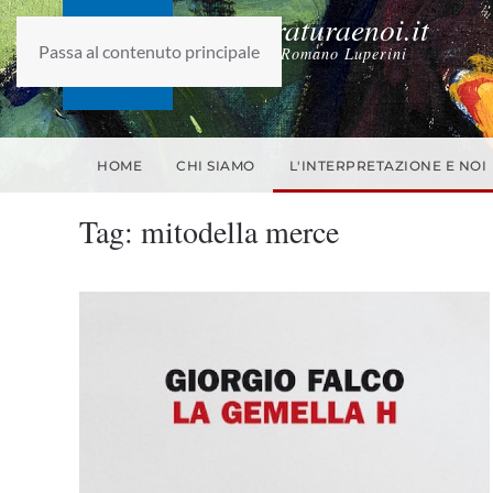
laletteraturaenoi.it
Passa al contenuto principale
fondato da Romano Luperini
HOME
CHI SIAMO
L'INTERPRETAZIONE E NOI
Tag:
mitodella merce