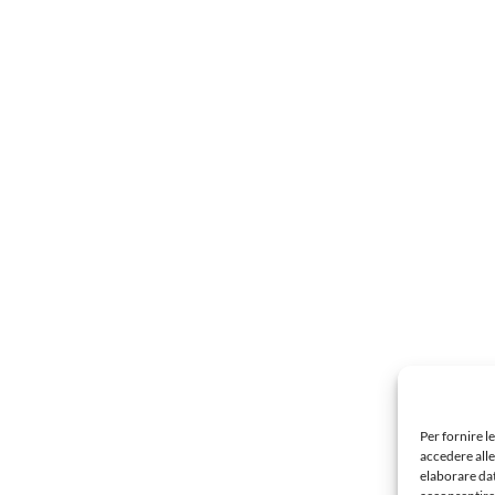
Per fornire l
accedere alle
elaborare da