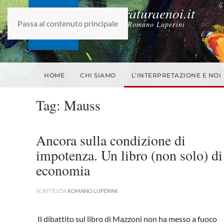
laletteraturaenoi.it
Passa al contenuto principale
fondato da Romano Luperini
HOME
CHI SIAMO
L'INTERPRETAZIONE E NOI
Tag:
Mauss
Ancora sulla condizione di
impotenza. Un libro (non solo) di
economia
SCRITTO DA
ROMANO LUPERINI
.
Il dibattito sul libro di Mazzoni non ha messo a fuoco