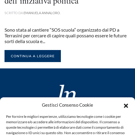
dell’iniziativa politica
SCRITTO DA
EMANUELA ANNALORO
.
Sono stata al cantiere “SOS scuola” organizzato dal PD a
Terrasini per cercare di capire quali possano essere le future
sorti della scuola e...
CONTINUA A LEGGERE
Gestisci Consenso Cookie
www.laletteraturaenoi.it
Per fornire le migliori esperienze, utilizziamo tecnologie come i cookie per
fondato da Romano Luperini
memorizzare e/o accedere alle informazioni del dispositivo. Il consenso a
queste tecnologie ci permetterà di elaborare dati come il comportamento di
Questo blog non rappresenta una testata giornalistica in
navigazione o ID unici su questo sito. Non acconsentire o ritirare il consenso