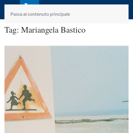
laletteraturaenoi.it
fondato da Romano Luperini
Passa al contenuto principale
Tag:
Mariangela Bastico