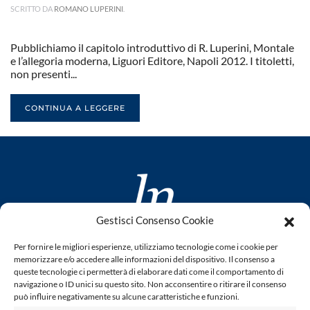
SCRITTO DA
ROMANO LUPERINI
.
Pubblichiamo il capitolo introduttivo di R. Luperini, Montale
e l’allegoria moderna, Liguori Editore, Napoli 2012. I titoletti,
non presenti...
CONTINUA A LEGGERE
Gestisci Consenso Cookie
www.laletteraturaenoi.it
Per fornire le migliori esperienze, utilizziamo tecnologie come i cookie per
fondato da Romano Luperini
memorizzare e/o accedere alle informazioni del dispositivo. Il consenso a
queste tecnologie ci permetterà di elaborare dati come il comportamento di
Questo blog non rappresenta una testata giornalistica in
navigazione o ID unici su questo sito. Non acconsentire o ritirare il consenso
può influire negativamente su alcune caratteristiche e funzioni.
quanto viene aggiornato senza alcuna periodicità. Non può