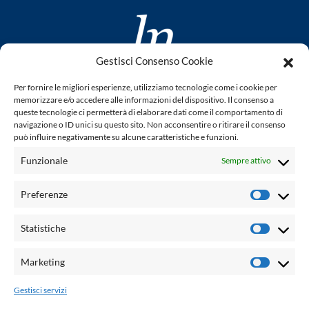
Gestisci Consenso Cookie
www.laletteraturaenoi.it
Per fornire le migliori esperienze, utilizziamo tecnologie come i cookie per
fondato da Romano Luperini
memorizzare e/o accedere alle informazioni del dispositivo. Il consenso a
queste tecnologie ci permetterà di elaborare dati come il comportamento di
Questo blog non rappresenta una testata giornalistica in
navigazione o ID unici su questo sito. Non acconsentire o ritirare il consenso
può influire negativamente su alcune caratteristiche e funzioni.
quanto viene aggiornato senza alcuna periodicità. Non può
pertanto considerarsi un prodotto editoriale ai sensi della
Funzionale
Sempre attivo
legge n° 62 del 7.03.2001. L'autore non è responsabile per
quanto pubblicato dai lettori nei commenti ad ogni post.
Preferenze
Prefere
Powered by:
Statistiche
Statisti
Palumbo Editore Divisione Digitale
http://www.palumboeditore.it
Marketing
Marketi
email:
letteraturaenoi.redazione@gmail.com
Gestisci servizi
Responsabile web: Vincenzo Patricolo
Grafica e web:
Salvatore Leto