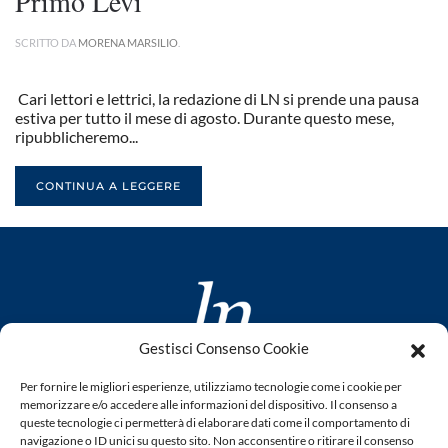
Primo Levi
SCRITTO DA
MORENA MARSILIO
.
Cari lettori e lettrici, la redazione di LN si prende una pausa
estiva per tutto il mese di agosto. Durante questo mese,
ripubblicheremo...
CONTINUA A LEGGERE
Gestisci Consenso Cookie
www.laletteraturaenoi.it
Per fornire le migliori esperienze, utilizziamo tecnologie come i cookie per
fondato da Romano Luperini
memorizzare e/o accedere alle informazioni del dispositivo. Il consenso a
queste tecnologie ci permetterà di elaborare dati come il comportamento di
Questo blog non rappresenta una testata giornalistica in
navigazione o ID unici su questo sito. Non acconsentire o ritirare il consenso