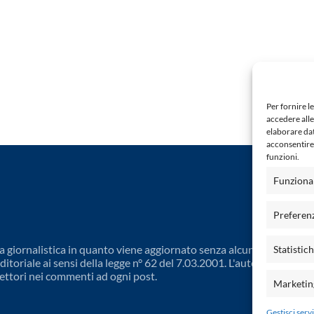
Per fornire l
accedere alle
elaborare da
acconsentire 
funzioni.
Funziona
Preferen
 giornalistica in quanto viene aggiornato senza alcuna periodicit
Statistic
toriale ai sensi della legge n° 62 del 7.03.2001. L'autore non è
ettori nei commenti ad ogni post.
Marketin
Gestisci servi