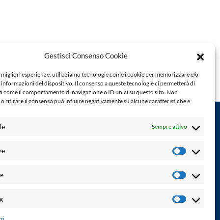
Gestisci Consenso Cookie
e migliori esperienze, utilizziamo tecnologie come i cookie per memorizzare e/o
 informazioni del dispositivo. Il consenso a queste tecnologie ci permetterà di
ti come il comportamento di navigazione o ID unici su questo sito. Non
o ritirare il consenso può influire negativamente su alcune caratteristiche e
le
Sempre attivo
Powered by:
ze
Preferenz
Palumbo Editore Divisione Digitale
http://www.palumboeditore.it
à. Non
he
email:
letteraturaenoi.redazione@gmail.com
Statistich
Responsabile web: Vincenzo Patricolo
g
Marketin
Grafica e web:
Salvatore Leto
zi