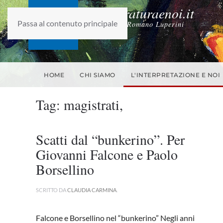
laletteraturaenoi.it
Passa al contenuto principale
fondato da Romano Luperini
HOME
CHI SIAMO
L'INTERPRETAZIONE E NOI
Tag:
magistrati,
Scatti dal “bunkerino”. Per
Giovanni Falcone e Paolo
Borsellino
SCRITTO DA
CLAUDIA CARMINA
.
Falcone e Borsellino nel “bunkerino” Negli anni