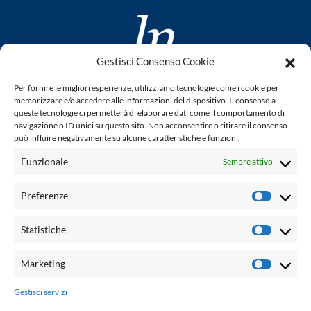
Gestisci Consenso Cookie
www.laletteraturaenoi.it
Per fornire le migliori esperienze, utilizziamo tecnologie come i cookie per
fondato da Romano Luperini
memorizzare e/o accedere alle informazioni del dispositivo. Il consenso a
queste tecnologie ci permetterà di elaborare dati come il comportamento di
Questo blog non rappresenta una testata giornalistica in
navigazione o ID unici su questo sito. Non acconsentire o ritirare il consenso
può influire negativamente su alcune caratteristiche e funzioni.
quanto viene aggiornato senza alcuna periodicità. Non può
pertanto considerarsi un prodotto editoriale ai sensi della
Funzionale
Sempre attivo
legge n° 62 del 7.03.2001. L'autore non è responsabile per
quanto pubblicato dai lettori nei commenti ad ogni post.
Preferenze
Prefere
Powered by:
Statistiche
Statisti
Palumbo Editore Divisione Digitale
http://www.palumboeditore.it
Marketing
Marketi
email:
letteraturaenoi.redazione@gmail.com
Gestisci servizi
Responsabile web: Vincenzo Patricolo
Grafica e web:
Salvatore Leto