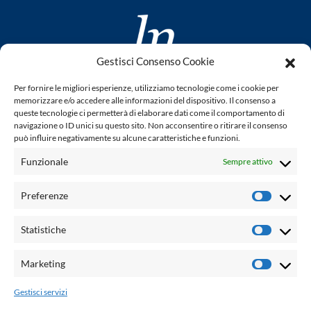
Gestisci Consenso Cookie
www.laletteraturaenoi.it
Per fornire le migliori esperienze, utilizziamo tecnologie come i cookie per
fondato da Romano Luperini
memorizzare e/o accedere alle informazioni del dispositivo. Il consenso a
queste tecnologie ci permetterà di elaborare dati come il comportamento di
Questo blog non rappresenta una testata giornalistica in
navigazione o ID unici su questo sito. Non acconsentire o ritirare il consenso
può influire negativamente su alcune caratteristiche e funzioni.
quanto viene aggiornato senza alcuna periodicità. Non può
pertanto considerarsi un prodotto editoriale ai sensi della
Funzionale
Sempre attivo
legge n° 62 del 7.03.2001. L'autore non è responsabile per
quanto pubblicato dai lettori nei commenti ad ogni post.
Preferenze
Prefere
Powered by:
Statistiche
Statisti
Palumbo Editore Divisione Digitale
http://www.palumboeditore.it
Marketing
Marketi
email:
letteraturaenoi.redazione@gmail.com
Gestisci servizi
Responsabile web: Vincenzo Patricolo
Grafica e web:
Salvatore Leto