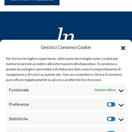
Gestisci Consenso Cookie
www.laletteraturaenoi.it
Per fornire le migliori esperienze, utilizziamo tecnologie come i cookie per
fondato da Romano Luperini
memorizzare e/o accedere alle informazioni del dispositivo. Il consenso a
queste tecnologie ci permetterà di elaborare dati come il comportamento di
Questo blog non rappresenta una testata giornalistica in
navigazione o ID unici su questo sito. Non acconsentire o ritirare il consenso
può influire negativamente su alcune caratteristiche e funzioni.
quanto viene aggiornato senza alcuna periodicità. Non può
pertanto considerarsi un prodotto editoriale ai sensi della
Funzionale
Sempre attivo
legge n° 62 del 7.03.2001. L'autore non è responsabile per
quanto pubblicato dai lettori nei commenti ad ogni post.
Preferenze
Prefere
Powered by:
Statistiche
Statisti
Palumbo Editore Divisione Digitale
http://www.palumboeditore.it