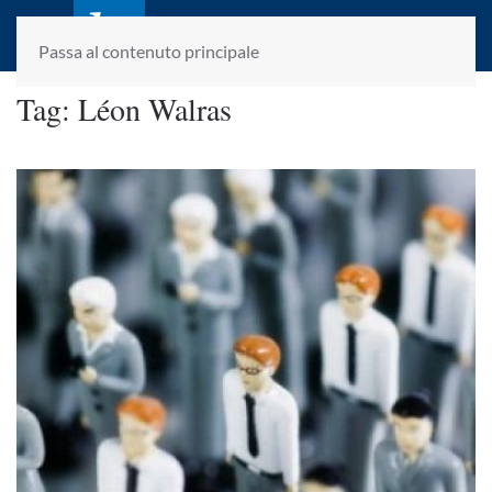
laletteraturaenoi.it
fondato da Romano Luperini
Passa al contenuto principale
Tag:
Léon Walras