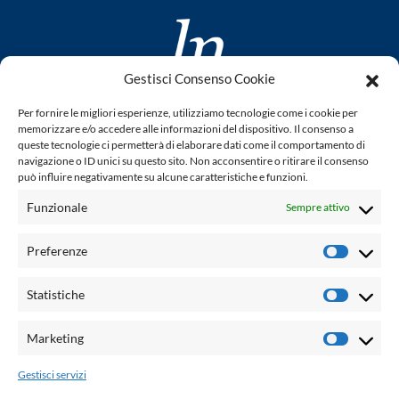
Gestisci Consenso Cookie
www.laletteraturaenoi.it
Per fornire le migliori esperienze, utilizziamo tecnologie come i cookie per
fondato da Romano Luperini
memorizzare e/o accedere alle informazioni del dispositivo. Il consenso a
queste tecnologie ci permetterà di elaborare dati come il comportamento di
Questo blog non rappresenta una testata giornalistica in
navigazione o ID unici su questo sito. Non acconsentire o ritirare il consenso
può influire negativamente su alcune caratteristiche e funzioni.
quanto viene aggiornato senza alcuna periodicità. Non può
pertanto considerarsi un prodotto editoriale ai sensi della
Funzionale
Sempre attivo
legge n° 62 del 7.03.2001. L'autore non è responsabile per
quanto pubblicato dai lettori nei commenti ad ogni post.
Preferenze
Prefere
Powered by:
Statistiche
Statisti
Palumbo Editore Divisione Digitale
http://www.palumboeditore.it
Marketing
Marketi
email:
letteraturaenoi.redazione@gmail.com
Gestisci servizi
Responsabile web: Vincenzo Patricolo
Grafica e web:
Salvatore Leto