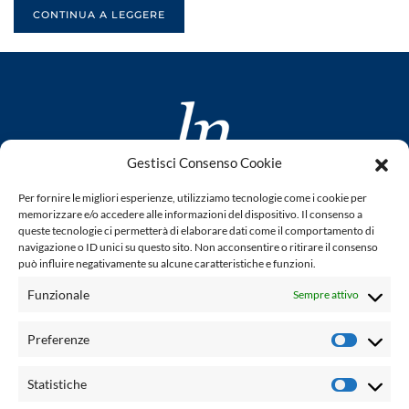
CONTINUA A LEGGERE
Gestisci Consenso Cookie
www.laletteraturaenoi.it
Per fornire le migliori esperienze, utilizziamo tecnologie come i cookie per
fondato da Romano Luperini
memorizzare e/o accedere alle informazioni del dispositivo. Il consenso a
queste tecnologie ci permetterà di elaborare dati come il comportamento di
Questo blog non rappresenta una testata giornalistica in
navigazione o ID unici su questo sito. Non acconsentire o ritirare il consenso
può influire negativamente su alcune caratteristiche e funzioni.
quanto viene aggiornato senza alcuna periodicità. Non può
pertanto considerarsi un prodotto editoriale ai sensi della
Funzionale
Sempre attivo
legge n° 62 del 7.03.2001. L'autore non è responsabile per
quanto pubblicato dai lettori nei commenti ad ogni post.
Preferenze
Prefere
Powered by:
Statistiche
Statisti
Palumbo Editore Divisione Digitale