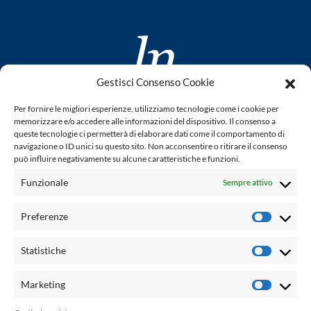
Gestisci Consenso Cookie
www.laletteraturaenoi.it
Per fornire le migliori esperienze, utilizziamo tecnologie come i cookie per
fondato da Romano Luperini
memorizzare e/o accedere alle informazioni del dispositivo. Il consenso a
queste tecnologie ci permetterà di elaborare dati come il comportamento di
Questo blog non rappresenta una testata giornalistica in
navigazione o ID unici su questo sito. Non acconsentire o ritirare il consenso
può influire negativamente su alcune caratteristiche e funzioni.
quanto viene aggiornato senza alcuna periodicità. Non può
pertanto considerarsi un prodotto editoriale ai sensi della
Funzionale
Sempre attivo
legge n° 62 del 7.03.2001. L'autore non è responsabile per
quanto pubblicato dai lettori nei commenti ad ogni post.
Preferenze
Prefere
Powered by:
Statistiche
Statisti
Palumbo Editore Divisione Digitale
http://www.palumboeditore.it
Marketing
Marketi
email:
letteraturaenoi.redazione@gmail.com