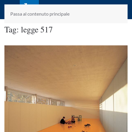
laletteraturaenoi.it
fondato da Romano Luperini
Passa al contenuto principale
Tag:
legge 517