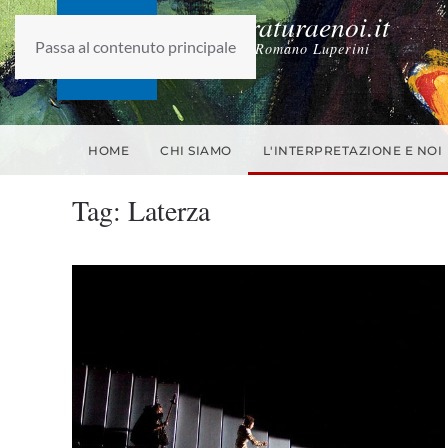
laletteraturaenoi.it
Passa al contenuto principale
fondato da Romano Luperini
HOME
CHI SIAMO
L'INTERPRETAZIONE E NOI
Tag:
Laterza