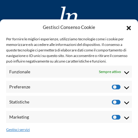
Gestisci Consenso Cookie
www.laletteraturaenoi.it
Per fornire le migliori esperienze, utilizziamo tecnologie come i cookie per
fondato da Romano Luperini
memorizzare e/o accedere alle informazioni del dispositivo. Il consenso a
queste tecnologie ci permetterà di elaborare dati come il comportamento di
Questo blog non rappresenta una testata giornalistica in
navigazione o ID unici su questo sito. Non acconsentire o ritirare il consenso
può influire negativamente su alcune caratteristiche e funzioni.
quanto viene aggiornato senza alcuna periodicità. Non può
pertanto considerarsi un prodotto editoriale ai sensi della
Funzionale
Sempre attivo
legge n° 62 del 7.03.2001. L'autore non è responsabile per
quanto pubblicato dai lettori nei commenti ad ogni post.
Preferenze
Prefere
Powered by:
Statistiche
Statisti
Palumbo Editore Divisione Digitale
http://www.palumboeditore.it
Marketing
Marketi
email:
letteraturaenoi.redazione@gmail.com
Gestisci servizi
Responsabile web: Vincenzo Patricolo
Grafica e web:
Salvatore Leto