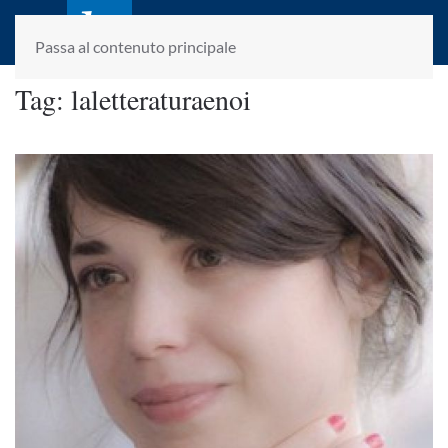
laletteraturaenoi.it
fondato da Romano Luperini
Passa al contenuto principale
Tag:
laletteraturaenoi