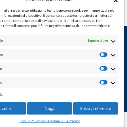
e migliori esperienze, utilizziamo tecnologie come i cookie per memorizzare e/o
 informazioni del dispositivo. Il consenso a queste tecnologie ci permetterà di
ti come il comportamento di navigazione o ID unici su questo sito. Non
o ritirare il consenso può influire negativamente su alcune caratteristiche e
le
Sempre attivo
Powered by:
ze
Preferenz
Palumbo Editore Divisione Digitale
http://www.palumboeditore.it
à. Non
he
email:
letteraturaenoi.redazione@gmail.com
Statistich
Responsabile web: Vincenzo Patricolo
g
Marketin
Grafica e web:
Salvatore Leto
zi
ccetta
Nega
Salva preferenze
ne di accessibilità
-
info@laletteraturaenoi.it
Cookie Policy
Dichiarazione sulla Privacy