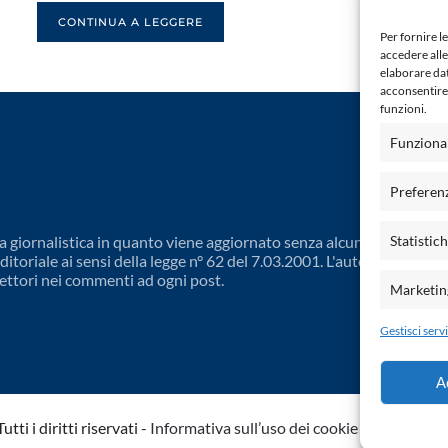
CONTINUA A LEGGERE
Per fornire l
accedere alle
elaborare da
acconsentire 
funzioni.
Funziona
Preferen
 giornalistica in quanto viene aggiornato senza alcuna periodicit
Statistic
toriale ai sensi della legge n° 62 del 7.03.2001. L'autore non è
ettori nei commenti ad ogni post.
Marketin
Gestisci servi
A
ti i diritti riservati -
Informativa sull’uso dei cookie
-
Dichiarazio