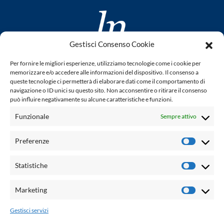
Gestisci Consenso Cookie
www.laletteraturaenoi.it
Per fornire le migliori esperienze, utilizziamo tecnologie come i cookie per
fondato da Romano Luperini
memorizzare e/o accedere alle informazioni del dispositivo. Il consenso a
queste tecnologie ci permetterà di elaborare dati come il comportamento di
Questo blog non rappresenta una testata giornalistica in
navigazione o ID unici su questo sito. Non acconsentire o ritirare il consenso
può influire negativamente su alcune caratteristiche e funzioni.
quanto viene aggiornato senza alcuna periodicità. Non può
pertanto considerarsi un prodotto editoriale ai sensi della
Funzionale
Sempre attivo
legge n° 62 del 7.03.2001. L'autore non è responsabile per
quanto pubblicato dai lettori nei commenti ad ogni post.
Preferenze
Prefere
Powered by:
Statistiche
Statisti
Palumbo Editore Divisione Digitale
http://www.palumboeditore.it
Marketing
Marketi
email:
letteraturaenoi.redazione@gmail.com
Gestisci servizi
Responsabile web: Vincenzo Patricolo
Grafica e web:
Salvatore Leto