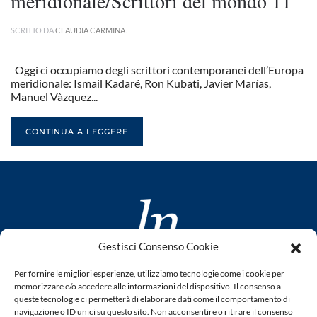
meridionale/Scrittori del mondo 11
SCRITTO DA
CLAUDIA CARMINA
.
Oggi ci occupiamo degli scrittori contemporanei dell’Europa
meridionale: Ismail Kadaré, Ron Kubati, Javier Marías,
Manuel Vàzquez...
CONTINUA A LEGGERE
Gestisci Consenso Cookie
www.laletteraturaenoi.it
Per fornire le migliori esperienze, utilizziamo tecnologie come i cookie per
fondato da Romano Luperini
memorizzare e/o accedere alle informazioni del dispositivo. Il consenso a
queste tecnologie ci permetterà di elaborare dati come il comportamento di
Questo blog non rappresenta una testata giornalistica in
navigazione o ID unici su questo sito. Non acconsentire o ritirare il consenso