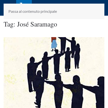
laletteraturaenoi.it
fondato da Romano Luperini
Passa al contenuto principale
Tag:
José Saramago